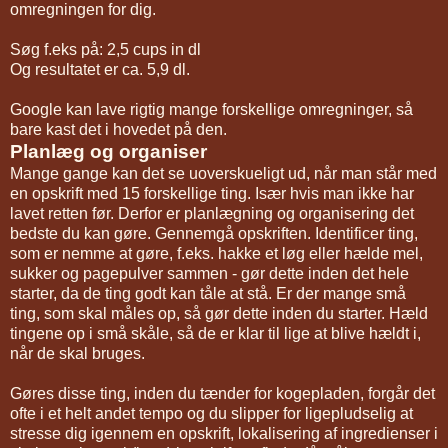
omregningen for dig.
Søg f.eks på: 2,5 cups in dl
Og resultatet er ca. 5,9 dl.
Google kan lave rigtig mange forskellige omregninger, så
bare kast det i hovedet på den.
Planlæg og organiser
Mange gange kan det se uoverskueligt ud, når man står med
en opskrift med 15 forskellige ting. Især hvis man ikke har
lavet retten før. Derfor er planlægning og organisering det
bedste du kan gøre. Gennemgå opskriften. Identificer ting,
som er nemme at gøre, f.eks. hakke et løg eller hælde mel,
sukker og pagepulver sammen - gør dette inden det hele
starter, da de ting godt kan tåle at stå. Er der mange små
ting, som skal måles op, så gør dette inden du starter. Hæld
tingene op i små skåle, så de er klar til lige at blive hældt i,
når de skal bruges.
Gøres disse ting, inden du tænder for kogepladen, forgår det
ofte i et helt andet tempo og du slipper for ligepludselig at
stresse dig igennem en opskrift, lokalisering af ingredienser i