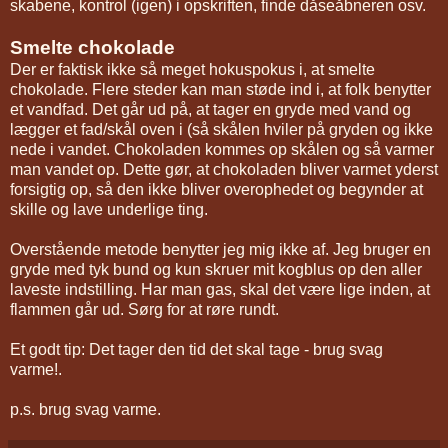
skabene, kontrol (igen) i opskriften, finde dåseåbneren osv.
Smelte chokolade
Der er faktisk ikke så meget hokuspokus i, at smelte
chokolade. Flere steder kan man støde ind i, at folk benytter
et vandfad. Det går ud på, at tager en gryde med vand og
lægger et fad/skål oven i (så skålen hviler på gryden og ikke
nede i vandet. Chokoladen kommes op skålen og så varmer
man vandet op. Dette gør, at chokoladen bliver varmet yderst
forsigtig op, så den ikke bliver overophedet og begynder at
skille og lave underlige ting.
Overstående metode benytter jeg mig ikke af. Jeg bruger en
gryde med tyk bund og kun skruer mit kogblus op den aller
laveste indstilling. Har man gas, skal det være lige inden, at
flammen går ud. Sørg for at røre rundt.
Et godt tip: Det tager den tid det skal tage - brug svag
varme!.
p.s. brug svag varme.