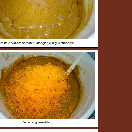
et hele blandet sammen, mangler kun gulerødderne.
De revet gulerødder.