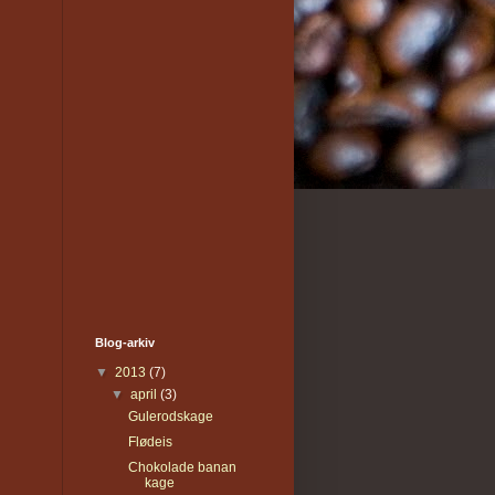
Blog-arkiv
▼
2013
(7)
▼
april
(3)
Gulerodskage
Flødeis
Chokolade banan
kage