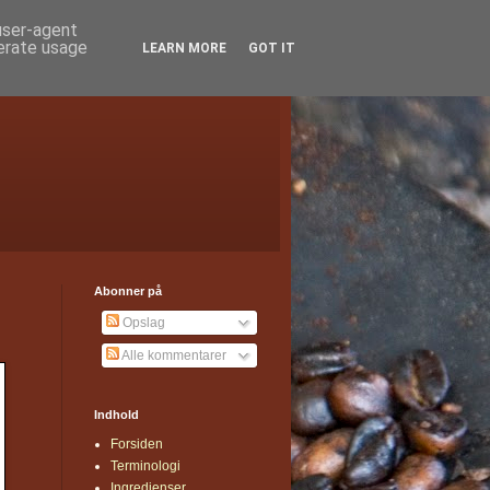
 user-agent
nerate usage
LEARN MORE
GOT IT
Abonner på
Opslag
Alle kommentarer
Indhold
Forsiden
Terminologi
Ingredienser