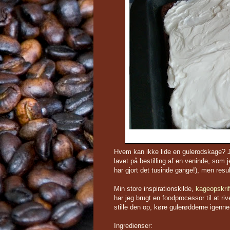
Hvem kan ikke lide en gulerodskage? Ja
lavet på bestilling af en veninde, som 
har gjort det tusinde gange!), men resulta
Min store inspirationskilde,
kageopskrif
har jeg brugt en foodprocessor til at r
stille den op, køre gulerødderne igennem
Ingredienser: