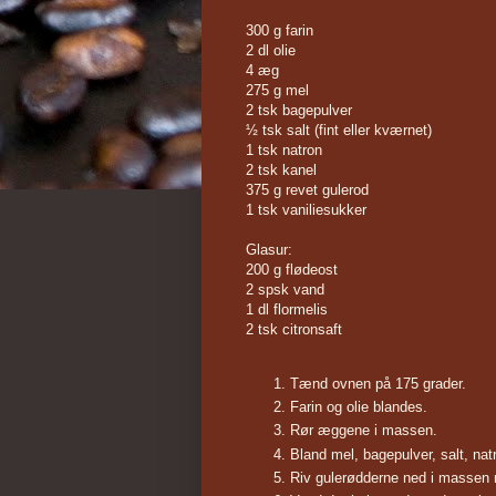
300 g farin
2 dl olie
4 æg
275 g mel
2 tsk bagepulver
½ tsk salt (fint eller kværnet)
1 tsk natron
2 tsk kanel
375 g revet gulerod
1 tsk vaniliesukker
Glasur:
200 g flødeost
2 spsk vand
1 dl flormelis
2 tsk citronsaft
Tænd ovnen på 175 grader.
Farin og olie blandes.
Rør æggene i massen.
Bland mel, bagepulver, salt, natr
Riv gulerødderne ned i massen m