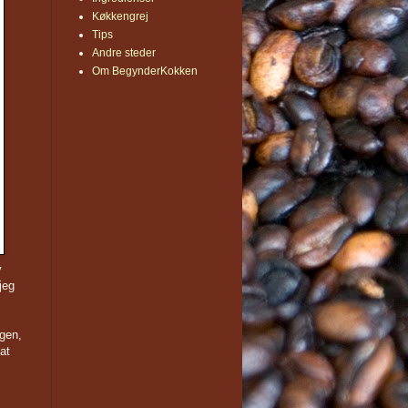
Køkkengrej
Tips
Andre steder
Om BegynderKokken
v
jeg
agen,
at