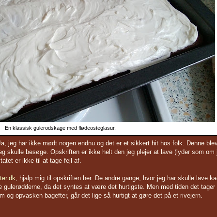
En klassisk gulerodskage med flødeosteglasur.
, jeg har ikke mødt nogen endnu og det er et sikkert hit hos folk. Denne ble
jeg skulle besøge. Opskriften er ikke helt den jeg plejer at lave (lyder som om 
tet er ikke til at tage fejl af.
ter.dk
, hjalp mig til opskriften her. De andre gange, hvor jeg har skulle lave k
ive gulerødderne, da det syntes at være det hurtigste. Men med tiden det tager 
 og opvasken bagefter, går det lige så hurtigt at gøre det på et rivejern.